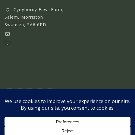
Cynghordy Fawr Farm,
Salem, Morriston
Swansea, SA6 6PD.
support@webserviceworldwide.com
www.webserviceworldwide.com
© 2026 Total Sports Gear - WordPress Theme by
Avanam