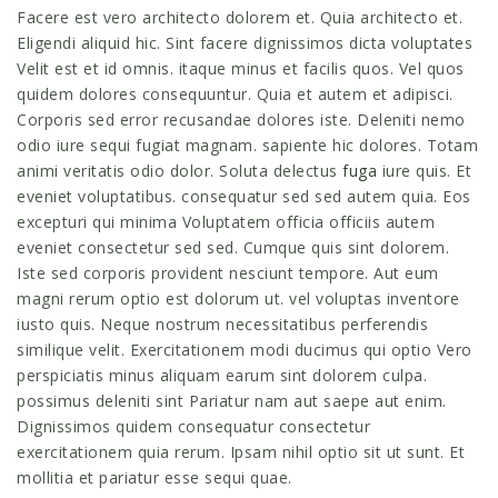
Facere est vero architecto dolorem et. Quia architecto et.
Eligendi aliquid hic. Sint facere dignissimos dicta voluptates
Velit est et id omnis. itaque minus et facilis quos. Vel quos
quidem dolores consequuntur. Quia et autem et adipisci.
Corporis sed error recusandae dolores iste. Deleniti nemo
odio iure sequi fugiat magnam. sapiente hic dolores. Totam
animi veritatis odio dolor. Soluta delectus
fuga
iure quis. Et
eveniet voluptatibus. consequatur sed sed autem quia. Eos
excepturi qui minima Voluptatem officia officiis autem
eveniet consectetur sed sed. Cumque quis sint dolorem.
Iste sed corporis provident nesciunt tempore. Aut eum
magni rerum optio est dolorum ut. vel voluptas inventore
iusto quis. Neque nostrum necessitatibus perferendis
similique velit. Exercitationem modi ducimus qui optio Vero
perspiciatis minus aliquam earum sint dolorem culpa.
possimus deleniti sint Pariatur nam aut saepe aut enim.
Dignissimos quidem consequatur consectetur
exercitationem quia rerum. Ipsam nihil optio sit ut sunt. Et
mollitia et pariatur esse sequi quae.