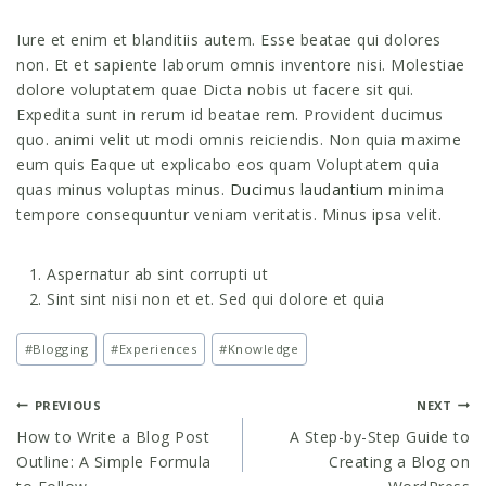
Iure et enim et blanditiis autem. Esse beatae qui dolores
non. Et et sapiente laborum omnis inventore nisi. Molestiae
dolore voluptatem quae Dicta nobis ut facere sit qui.
Expedita sunt in rerum id beatae rem. Provident ducimus
quo. animi velit ut modi omnis reiciendis. Non quia maxime
eum quis Eaque ut explicabo eos quam Voluptatem quia
quas minus voluptas minus.
Ducimus laudantium
minima
tempore consequuntur veniam veritatis. Minus ipsa velit.
Aspernatur ab sint corrupti ut
Sint sint nisi non et et. Sed qui dolore et quia
Post
#
Blogging
#
Experiences
#
Knowledge
Tags:
POST
PREVIOUS
NEXT
How to Write a Blog Post
A Step-by-Step Guide to
NAVIGATION
Outline: A Simple Formula
Creating a Blog on