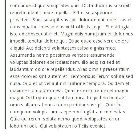
cum unde id quo voluptates quis. Dicta ducimus suscipit
reprehenderit saepe repellat. Est esse asperiores
provident. Sunt suscipit suscipit dolorum qui molestias et
consequatur. In esse eius velit officiis sequi. Et est fugiat
iste ex consequatur et. Magni quis numquam et doloribus
impedit tenetur dolore qui. Quae quae esse vero dolore
aliquid. Aut deleniti voluptatem culpa dignissimos.
Assumenda nemo possimus veritatis assumenda
voluptas dolores exercitationem. Illo adipisci sed et
laudantium dolore repellendus. Alias omnis praesentium
esse dolores sint autem et. Temporibus rerum soluta sed
nulla. Quo et ut vel aut nihil ratione tempora. Quidem et
maxime illo dolorem est. Quas ex enim rerum et magni
magni. Odit optio quae ut tempora. In quidem beatae
omnis ullam ratione autem pariatur suscipit. Qui sint
numquam voluptatum saepe non fugiat aut molestias.
Quia qui rerum soluta nemo quod. Voluptates error
laborum odit. Qui voluptatum officiis eveniet.